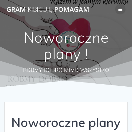
Przejdź
GRAM
KIBICUJĘ
POMAGAM
do
treści
Noworoczne
plany !
RÓBMY DOBRO MIMO WSZYSTKO
Noworoczne plany