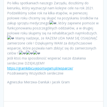
Po kilku spotkaniach naszego Zarządu, doszliśmy do
kierunku, który wyznaczył nam kolejne cele na rok 2021.
Podzieliliśmy sobie rok na kilka etapów, w pierwszej
połowie roku chcemy się skupić na pozyskaniu środków na
zakup sprzętu medycznego
, który zapewne pomoże w
funkcjonowaniu poszczególnych oddziałów, a w drugiej
połowie roku skupimy się na rehabilitacjach najmłodszych.
Mamy nadzieje, że RAZEM UDA NAM SIĘ OSIĄGNĄĆ
zamierzone cele ! Dziękujemy WAM za dotychczasowe
wsparcie, które pozwala nam zbliżyć się do zamierzonych
celów !
Jeśli ktoś ma sposobność wspierać nasze działania
serdecznie DZIĘKUJEMY
https://gramkibicujepomagam.pl/wsparcie/
Pozdrawiamy Wszystkich serdecznie
Agnieszka Mierzwa-Daniluk i Jacek Gram
Nawigacja