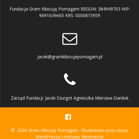
Fundacja Gram Kibicuję Pomagam REGON: 384949703 NIP:
9691639665 KRS: 0000815959
jacek@gramkibicujepomagam.pl
Zarząd Fundacji: Jacek Szurgot Agnieszka Mierzwa-Daniluk
© 2026 Gram Kibicuję Pomagam. Zbudowano przy użyciu
WordPressa i
motywu Mesmerize