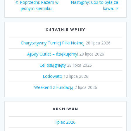
Poprzedni
Następny
Poprzedni:
Razem w
Następny:
Cóż to była za
wpisu
wpis:
wpis:
jednym kierunku !
kawa.
OSTATNIE WPISY
Charytatywny Turniej Piłki Nożnej
28 lipca 2026
AjBay Outlet – dziękujemy!
28 lipca 2026
Cel osiągnięty
28 lipca 2026
Lodowato
12 lipca 2026
Weekend z Fundacją
2 lipca 2026
ARCHIWUM
lipiec 2026