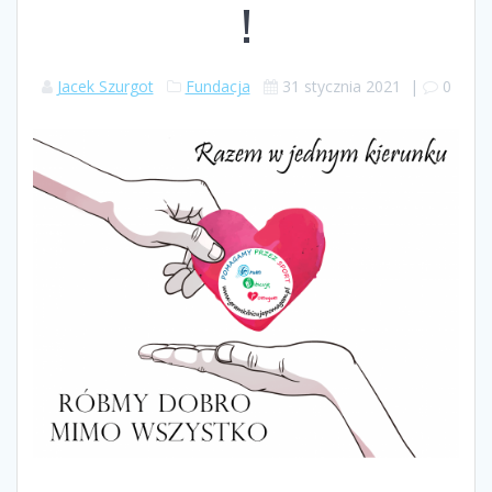
!
Jacek Szurgot
Fundacja
31 stycznia 2021
|
0