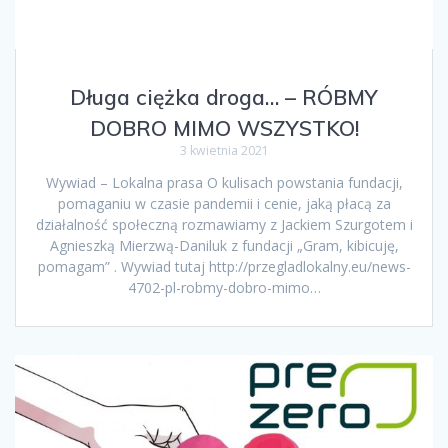
Długa ciężka droga… – RÓBMY
DOBRO MIMO WSZYSTKO!
3 kwietnia 2021
Wywiad – Lokalna prasa O kulisach powstania fundacji,
pomaganiu w czasie pandemii i cenie, jaką płacą za
działalność społeczną rozmawiamy z Jackiem Szurgotem i
Agnieszką Mierzwą-Daniluk z fundacji „Gram, kibicuję,
pomagam” . Wywiad tutaj http://przegladlokalny.eu/news-
4702-pl-robmy-dobro-mimo…