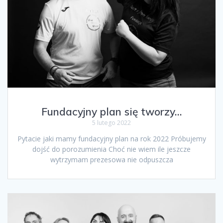
Fundacyjny plan się tworzy…
5 lutego 2022
Pytacie jaki mamy fundacyjny plan na rok 2022 Próbujemy
dojść do porozumienia Choć nie wiem ile jeszcze
wytrzymam prezesowa nie odpuszcza