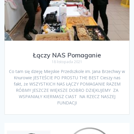
Łączy NAS Pomaganie
18 listopada 2021
Co tam się dzieję Miejskie Przedszkole im. Jana Brzechwy w
Knurowie JESTEŚCIE PO PROSTU THE BEST Cieszy nas
fakt, że WSZYSTKICH NAS ŁĄCZY POMAGANIE RAZEM
RÓBMY JESZCZE WIĘKSZE DOBRO DZIĘKUJEMY ZA
WSPANIAŁY KIERMASZ CIAST NA RZECZ NASZEJ
FUNDACJI