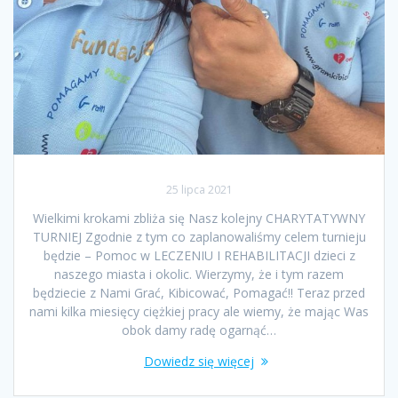
25 lipca 2021
Wielkimi krokami zbliża się Nasz kolejny CHARYTATYWNY
TURNIEJ Zgodnie z tym co zaplanowaliśmy celem turnieju
będzie – Pomoc w LECZENIU I REHABILITACJI dzieci z
naszego miasta i okolic. Wierzymy, że i tym razem
będziecie z Nami Grać, Kibicować, Pomagać!! Teraz przed
nami kilka miesięcy ciężkiej pracy ale wiemy, że mając Was
obok damy radę ogarnąć…
Dowiedz się więcej