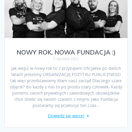
NOWY ROK, NOWA FUNDACJA :)
3 stycznia 2022
Jak wejść w nowy rok to z przytupem Oficjalnie po dwóch
latach jesteśmy ORGANIZACJĄ POŻYTKU PUBLICZNEGO
tak więc przedstawiamy Wam nasz zarząd Dlaczego szare
zdjęcie? Bo każdy z nas to po prostu szary człowiek. Każdy
pomimo swoich prywatnych i zawodowych obowiązków
chce dzielić się swoim czasem z innymi. Jako Fundacja
postaramy się przełożyć ten czas…
Dowiedz się więcej