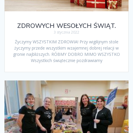
ZDROWYCH WESOŁYCH ŚWIĄT.
3 stycznia 2022
Życzymy WSZYSTKIM ZDROWIA! Przy wigilijnym stole
życzymy przede wszystkim wzajemnej dobrej relacji w
gronie najbliższych. RÓBMY DOBRO MIMO WSZYSTKO
Wszystkich świątecznie pozdrawiamy