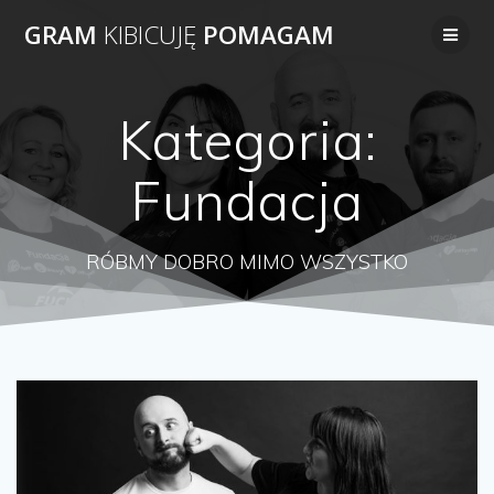
Przejdź
GRAM
KIBICUJĘ
POMAGAM
do
treści
Kategoria:
Fundacja
RÓBMY DOBRO MIMO WSZYSTKO