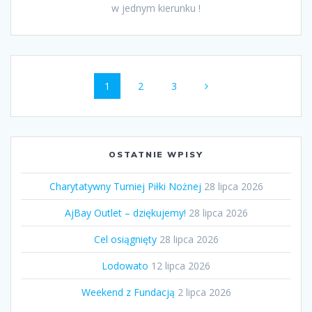
w jednym kierunku !
Nawigacja
Strona
Strona
Strona
1
2
3
po
wpisach
OSTATNIE WPISY
Charytatywny Turniej Piłki Nożnej
28 lipca 2026
AjBay Outlet – dziękujemy!
28 lipca 2026
Cel osiągnięty
28 lipca 2026
Lodowato
12 lipca 2026
Weekend z Fundacją
2 lipca 2026