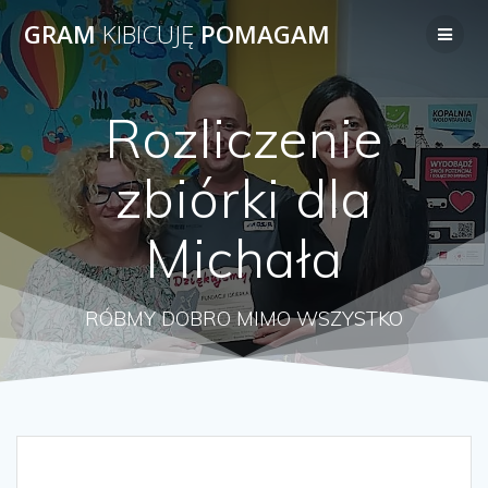
Przejdź
GRAM
KIBICUJĘ
POMAGAM
do
treści
Rozliczenie
zbiórki dla
Michała
RÓBMY DOBRO MIMO WSZYSTKO