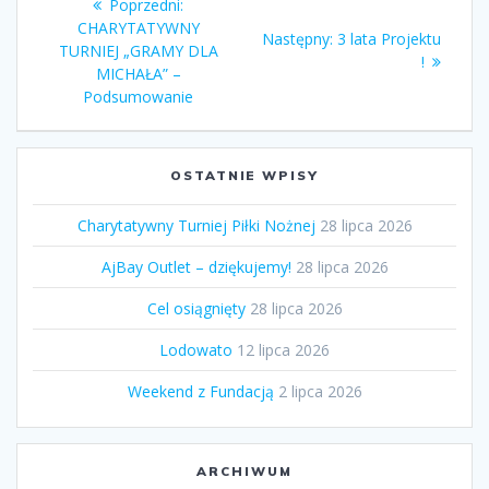
Poprzedni
Poprzedni:
wpisu
wpis:
CHARYTATYWNY
Następny
Następny:
3 lata Projektu
TURNIEJ „GRAMY DLA
wpis:
!
MICHAŁA” –
Podsumowanie
OSTATNIE WPISY
Charytatywny Turniej Piłki Nożnej
28 lipca 2026
AjBay Outlet – dziękujemy!
28 lipca 2026
Cel osiągnięty
28 lipca 2026
Lodowato
12 lipca 2026
Weekend z Fundacją
2 lipca 2026
ARCHIWUM