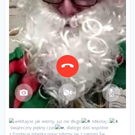
Witajcie jak wiemy, już nie długo
Mikołaj i
świąteczny piękny czas
, dlatego dziś wspólnie
z Fundacja Iskierka połączyliśmy się z samym Św.