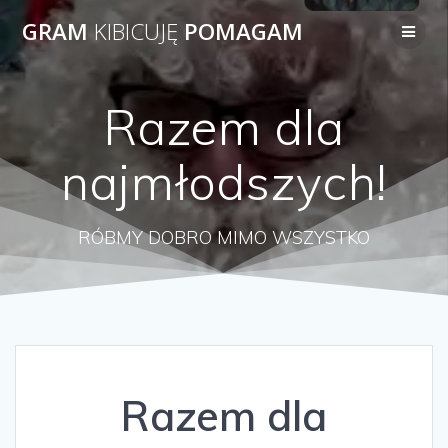
Przejdź
GRAM
KIBICUJĘ
POMAGAM
do
treści
Razem dla
najmłodszych!
RÓBMY DOBRO MIMO WSZYSTKO
Razem dla