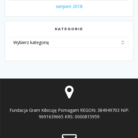
sierpień 2018
KATEGORIE
Kategorie
Fundacja Gram Kibicuję Pomagam REGON: 384949703 NIP:
9691639665 KRS: 0000815959