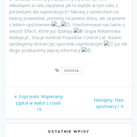
Mikołajem w celu zapytania jak to będzie w tym roku z
prezentami dla najmłodszych? Mikołaj z uśmiechem na
twarzy powiedział, prezenty na pewno dotrą, ale za pewne
z lekkim opóźnieniem
. Poinformował nas także o
swoich Elfach, które już działają
Grupa Reklamowa
Redeye.pl , Stacje Kontroli Pojazdów Control Car. Razem
spróbujemy dostarczyć upominki najmłodszym
Już nie
długo przekażemy więcej informacji
ISKIERKA
Nawigacja
Poprzedni
Poprzedni:
Wspieramy
Następny
Następny:
Nasi
wpisu
wpis:
szpital w walce z covid-
wpis:
sportowcy !
19
OSTATNIE WPISY