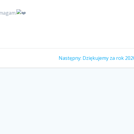
Pomagam.
Następny
Następny:
Dziękujemy za rok 2020
wpis: