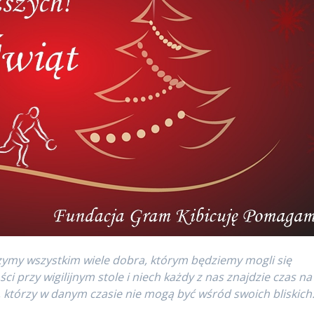
ymy wszystkim wiele dobra, którym będziemy mogli się
ści przy wigilijnym stole i niech każdy z nas znajdzie czas na
ch, którzy w danym czasie nie mogą być wśród swoich bliskich