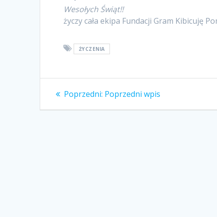
Wesołych Świąt!!
życzy cała ekipa Fundacji Gram Kibicuję 
ŻYCZENIA
Nawigacja
Poprzedni
Poprzedni:
Poprzedni wpis
wpis:
wpisu