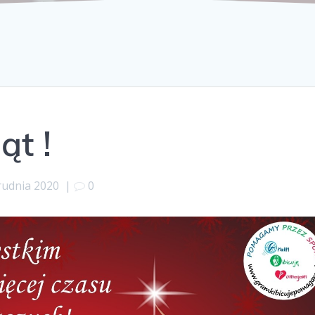
ąt !
rudnia 2020
|
0