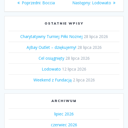
Poprzedni
Następny
Poprzedni:
Boccia
Następny:
Lodowato
wpisu
wpis:
wpis:
OSTATNIE WPISY
Charytatywny Turniej Piłki Nożnej
28 lipca 2026
AjBay Outlet – dziękujemy!
28 lipca 2026
Cel osiągnięty
28 lipca 2026
Lodowato
12 lipca 2026
Weekend z Fundacją
2 lipca 2026
ARCHIWUM
lipiec 2026
czerwiec 2026