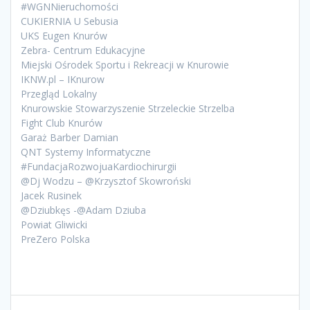
#WGNNieruchomości
CUKIERNIA U Sebusia
UKS Eugen Knurów
Zebra- Centrum Edukacyjne
Miejski Ośrodek Sportu i Rekreacji w Knurowie
IKNW.pl – IKnurow
Przegląd Lokalny
Knurowskie Stowarzyszenie Strzeleckie Strzelba
Fight Club Knurów
Garaż Barber Damian
QNT Systemy Informatyczne
#FundacjaRozwojuaKardiochirurgii
@Dj Wodzu – @Krzysztof Skowroński
Jacek Rusinek
@Dziubkęs -@Adam Dziuba
Powiat Gliwicki
PreZero Polska
Nawigacja