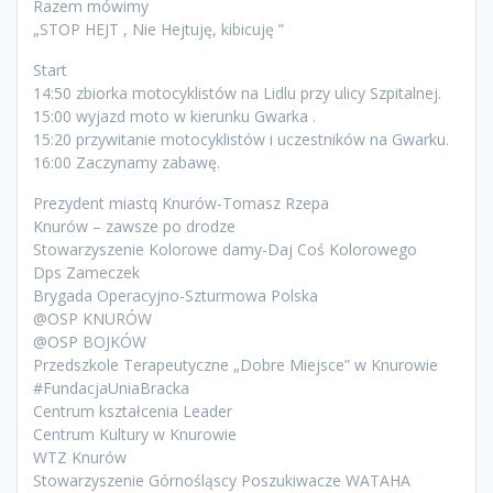
Razem mówimy
„STOP HEJT , Nie Hejtuję, kibicuję ”
Start
14:50 zbiorka motocyklistów na Lidlu przy ulicy Szpitalnej.
15:00 wyjazd moto w kierunku Gwarka .
15:20 przywitanie motocyklistów i uczestników na Gwarku.
16:00 Zaczynamy zabawę.
Prezydent miastq Knurów-Tomasz Rzepa
Knurów – zawsze po drodze
Stowarzyszenie Kolorowe damy-Daj Coś Kolorowego
Dps Zameczek
Brygada Operacyjno-Szturmowa Polska
@OSP KNURÓW
@OSP BOJKÓW
Przedszkole Terapeutyczne „Dobre Miejsce” w Knurowie
#FundacjaUniaBracka
Centrum kształcenia Leader
Centrum Kultury w Knurowie
WTZ Knurów
Stowarzyszenie Górnośląscy Poszukiwacze WATAHA