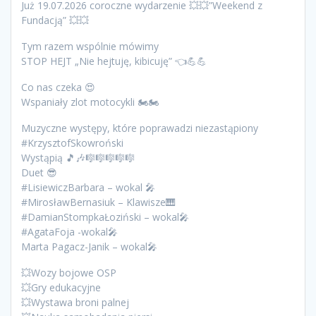
Już 19.07.2026 coroczne wydarzenie 💥💥”Weekend z
Fundacją” 💥💥
Tym razem wspólnie mówimy
STOP HEJT „Nie hejtuję, kibicuję” 👈💪💪
Co nas czeka 😍
Wspaniały zlot motocykli 🏍🏍
Muzyczne występy, które poprawadzi niezastąpiony
#KrzysztofSkowroński
Wystąpią 🎵🎶🎼🎼🎼🎼🎼
Duet 😎
#LisiewiczBarbara – wokal 🎤
#MirosławBernasiuk – Klawisze🎹
#DamianStompkaŁoziński – wokal🎤
#AgataFoja -wokal🎤
Marta Pagacz-Janik – wokal🎤
💥Wozy bojowe OSP
💥Gry edukacyjne
💥Wystawa broni palnej