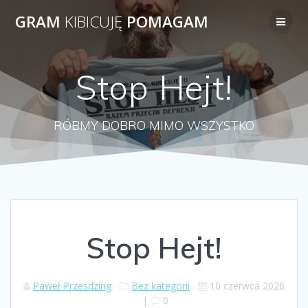
Przejdź
GRAM
KIBICUJĘ
POMAGAM
do
treści
Stop Hejt!
RÓBMY DOBRO MIMO WSZYSTKO
Stop Hejt!
Paweł Przesdzing
Bez kategorii
10 czerwca 2026
|
0