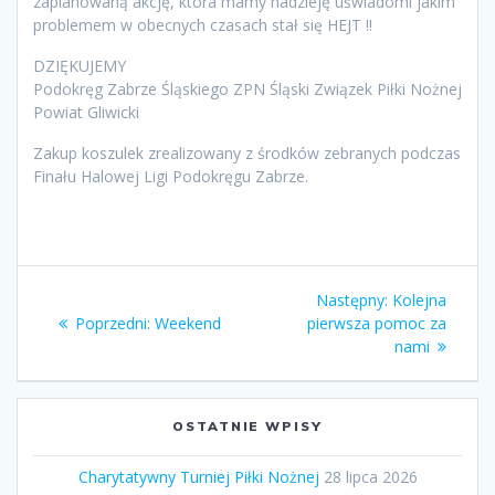
zaplanowaną akcję, która mamy nadzieję uświadomi jakim
problemem w obecnych czasach stał się HEJT !!
DZIĘKUJEMY
Podokręg Zabrze Śląskiego ZPN Śląski Związek Piłki Nożnej
Powiat Gliwicki
Zakup koszulek zrealizowany z środków zebranych podczas
Finału Halowej Ligi Podokręgu Zabrze.
Nawigacja
Następny
Następny:
Kolejna
wpisu
Poprzedni
wpis:
Poprzedni:
Weekend
pierwsza pomoc za
wpis:
nami
OSTATNIE WPISY
Charytatywny Turniej Piłki Nożnej
28 lipca 2026