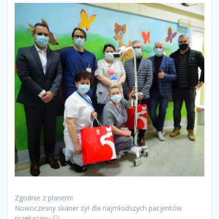
Zgodnie z planem!
Nowoczesny skaner żył dla najmłodszych pacjentów
przekazany 🙂