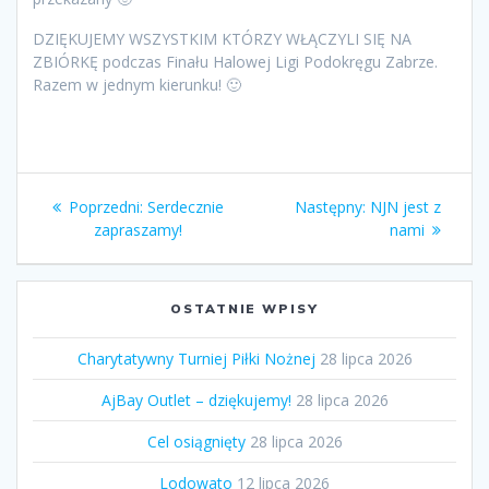
DZIĘKUJEMY WSZYSTKIM KTÓRZY WŁĄCZYLI SIĘ NA
ZBIÓRKĘ podczas Finału Halowej Ligi Podokręgu Zabrze.
Razem w jednym kierunku! 🙂
Nawigacja
Poprzedni
Następny
Poprzedni:
Serdecznie
Następny:
NJN jest z
wpisu
wpis:
wpis:
zapraszamy!
nami
OSTATNIE WPISY
Charytatywny Turniej Piłki Nożnej
28 lipca 2026
AjBay Outlet – dziękujemy!
28 lipca 2026
Cel osiągnięty
28 lipca 2026
Lodowato
12 lipca 2026