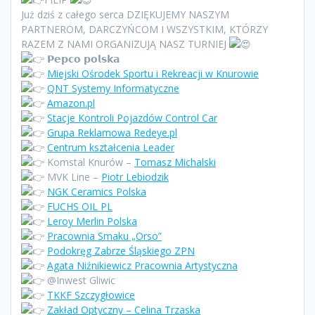
Już dziś z całego serca DZIĘKUJEMY NASZYM
PARTNEROM, DARCZYŃCOM I WSZYSTKIM, KTÓRZY
RAZEM Z NAMI ORGANIZUJĄ NASZ TURNIEJ
𝗣𝗲𝗽𝗰𝗼 𝗽𝗼𝗹𝘀𝗸𝗮
Miejski Ośrodek Sportu i Rekreacji w Knurowie
QNT Systemy Informatyczne
Amazon.pl
Stacje Kontroli Pojazdów Control Car
Grupa Reklamowa Redeye.pl
Centrum kształcenia Leader
Komstal Knurów –
Tomasz Michalski
MVK Line –
Piotr Lebiodzik
NGK Ceramics Polska
FUCHS OIL PL
Leroy Merlin Polska
Pracownia Smaku „Orso”
Podokręg Zabrze Śląskiego ZPN
Agata Niźnikiewicz Pracownia Artystyczna
@Inwest Gliwic
TKKF Szczygłowice
Zakład Optyczny – Celina Trzaska