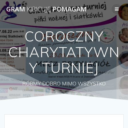
Przejdź
GRAM
KIBICUJĘ
POMAGAM
do
treści
COROCZNY
CHARYTATYWN
Y TURNIEJ
RÓBMY DOBRO MIMO WSZYSTKO