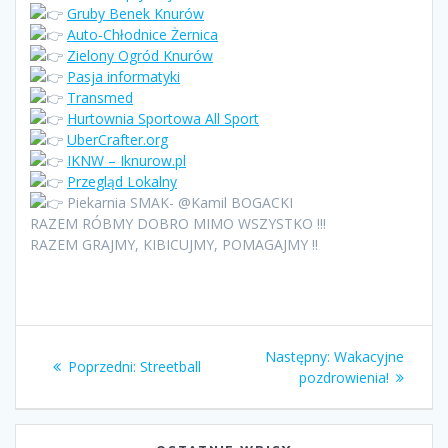
Gruby Benek Knurów
Auto-Chłodnice Żernica
Zielony Ogród Knurów
Pasja informatyki
Transmed
Hurtownia Sportowa All Sport
UberCrafter.org
IKNW – Iknurow.pl
Przegląd Lokalny
Piekarnia SMAK- @Kamil BOGACKI
RAZEM RÓBMY DOBRO MIMO WSZYSTKO !!!
RAZEM GRAJMY, KIBICUJMY, POMAGAJMY !!
Nawigacja
Następny
Następny:
Wakacyjne
Poprzedni
Poprzedni:
Streetball
wpisu
wpis:
pozdrowienia!
wpis: