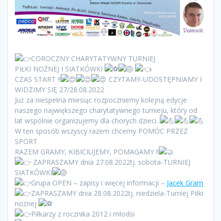
COROCZNY CHARYTATYWNY TURNIEJ
PIŁKI NOŻNEJ I SIATKÓWKI
CZAS START !!
CZYTAMY-UDOSTĘPNIAMY I
WIDZIMY SIĘ 27/28.08.2022
Już za niespełna miesiąc rozpoczniemy kolejną edycje
naszego największego charytatywnego turnieju, który od
lat wspólnie organizujemy dla chorych dzieci.
W ten sposób wszyscy razem chcemy POMÓC PRZEZ
SPORT
RAZEM GRAMY, KIBICIUJEMY, POMAGAMY !!
ZAPRASZAMY dnia 27.08.2022tj. sobota-TURNIEJ
SIATKÓWKI
Grupa OPEN – zapisy i więcej informacji –
Jacek Gram
ZAPRASZAMY dnia 28.08.2022tj. niedziela-Turniej Piłki
nożnej
Piłkarzy z rocznika 2012 i młodsi