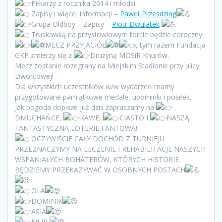
Piłkarzy z rocznika 2014 i młodsi
Zapisy i więcej informacji –
Paweł Przesdzing
Grupa Oldboy – Zapisy –
Piotr Dwulatek
Truskawką na przysłowiowym torcie będzie coroczny
MECZ PRZYJACIÓŁ
, tym razem Fundacja
GKP zmierzy się z
Drużyną MOSiR Knurów.
Mecz zostanie rozegrany na Miejskim Stadionie przy ulicy
Dworcowej!
Dla wszystkich uczestników w/w wydarzeń mamy
przygotowane pamiątkowe medale, upominki i posiłek.
Jak pogoda dopisze już dziś zapraszamy na
DMUCHAŃCE,
KAWE,
CIASTO I
NASZĄ
FANTASTYCZNĄ LOTERIE FANTOWĄ!
OCZYWIŚCIE CAŁY DOCHÓD Z TURNIEJU
PRZEZNACZYMY NA LECZENIE I REHABILITACJE NASZYCH
WSPANIAŁYCH BOHATERÓW, KTÓRYCH HISTORIE
BĘDZIEMY PRZEKAZYWAĆ W OSOBNYCH POSTACH
OLA
DOMINIK
ASIA
FILIP