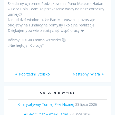
Składamy ogromne Podziękowania Panu Mateusz Hadam
– Coca Cola Team za przekazanie wody na nasz coroczny
turniej😍
Nie od dziś wiadomo, że Pan Mateusz nie pozostaje
obojętny na Fundacyjne pomysły i kolejne realizację.
Dziękujemy za wieloletnią chęć współpracy ❤️
Róbmy DOBRO mimo wszystko 🥰
„Nie hejtuję, Kibicuję”
Nawigacja
Poprzedni
Następny
Poprzedni:
Stoisko
Następny:
Wiara
wpisu
wpis:
wpis:
OSTATNIE WPISY
Charytatywny Turniej Piłki Nożnej
28 lipca 2026
AjBay Outlet – dziękujemy!
28 lipca 2026