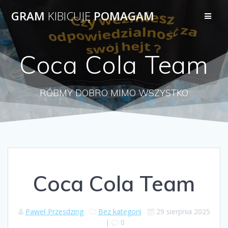
Przejdź
GRAM
KIBICUJĘ
POMAGAM
do
treści
Coca Cola Team
RÓBMY DOBRO MIMO WSZYSTKO
Coca Cola Team
Paweł Przesdzing
Bez kategorii
29 sierpnia 2025
|
0