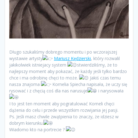
Długo szukaliśmy dobrego momentu i po wczorajszej
wystawie artysty
Mariusz Kędzierski
, który rozwalil
jakikolwiek istniejacy system
stwierdziliśmy, że to
najlepszy moment aby pokazać, że każdy jeśli tylko bardzo
chce i ma odrobinę chęci to może.
Jakiś czas temu
nasza znajoma
Kornelia Spiecha napisała, że uczy się
rysować i z chęcią coś dla nas narusuje
i narysowała
I to jest ten moment aby pogratulować Korneli chęci
dążenia do celu i przede wszystkim rozwijania jej pasji.
Ps. Jeśli masz chwile zwątpienia to znaczy, że idziesz w
dobrym kierunku.
Wiadomo kto na portrecie ?