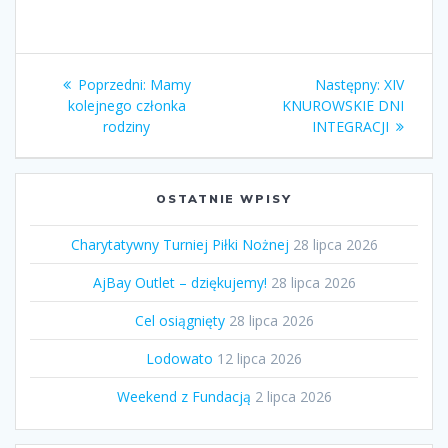
Nawigacja
Poprzedni
Następny
Poprzedni:
Mamy
Następny:
XIV
wpisu
wpis:
wpis:
kolejnego członka
KNUROWSKIE DNI
rodziny
INTEGRACJI
OSTATNIE WPISY
Charytatywny Turniej Piłki Nożnej
28 lipca 2026
AjBay Outlet – dziękujemy!
28 lipca 2026
Cel osiągnięty
28 lipca 2026
Lodowato
12 lipca 2026
Weekend z Fundacją
2 lipca 2026