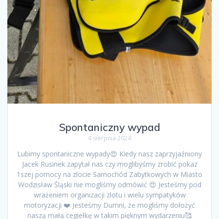
Spontaniczny wypad
4 sierpnia 2024
Lubimy spontaniczne wypady😍 Kiedy nasz zaprzyjaźniony
Jacek Rusinek zapytał nas czy moglibyśmy zrobić pokaz
1szej pomocy na zlocie Samochód Zabytkowych w Miasto
Wodzisław Śląski nie mogliśmy odmówić 😍 Jesteśmy pod
wrażeniem organizacji zlotu i wielu sympatyków
motoryzacji ❤️ Jesteśmy Dumni, że mogliśmy dołożyć
naszą małą cegiełkę w takim pięknym wydarzeniu🥰