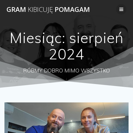
Przejdź
GRAM
KIBICUJĘ
POMAGAM
do
treści
Miesiąc:
sierpień
2024
RÓBMY DOBRO MIMO WSZYSTKO