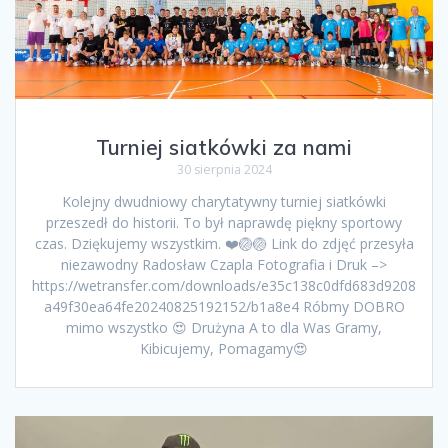
Turniej siatkówki za nami
30 sierpnia 2024
Kolejny dwudniowy charytatywny turniej siatkówki
przeszedł do historii. To był naprawdę piękny sportowy
czas. Dziękujemy wszystkim. ❤️🏐🏐 Link do zdjęć przesyła
niezawodny Radosław Czapla Fotografia i Druk –>
https://wetransfer.com/downloads/e35c138c0dfd683d9208
a49f30ea64fe20240825192152/b1a8e4 Róbmy DOBRO
mimo wszystko 😍 Drużyna A to dla Was Gramy,
Kibicujemy, Pomagamy😍