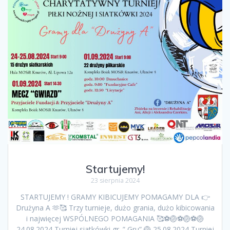
Startujemy!
23 sierpnia 2024
STARTUJEMY ! GRAMY KIBICUJEMY POMAGAMY DLA 👉
Drużyna A 🫶🥰 Trzy turnieje, dużo grania, dużo kibicowania
i najwięcej WSPÓLNEGO POMAGANIA 🥰⚽️🏐⚽️🏐⚽️🏐
24.08.2024 Turniej siatkówki gr. ” Gru” 🏐 25.08.2024 Turniej