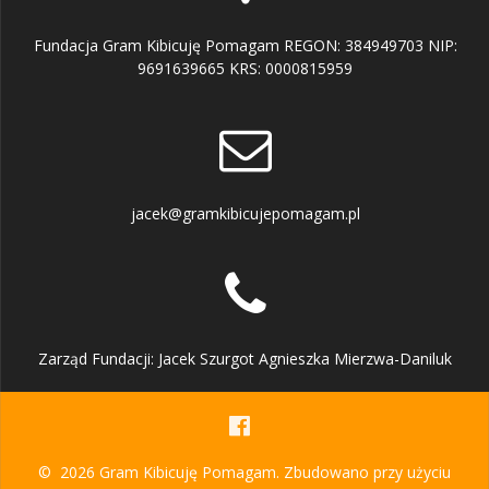
Fundacja Gram Kibicuję Pomagam REGON: 384949703 NIP:
9691639665 KRS: 0000815959
jacek@gramkibicujepomagam.pl
Zarząd Fundacji: Jacek Szurgot Agnieszka Mierzwa-Daniluk
© 2026 Gram Kibicuję Pomagam. Zbudowano przy użyciu