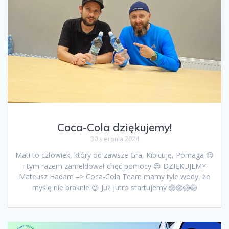
Coca-Cola dziękujemy!
30 sierpnia 2024
Mati to człowiek, który od zawsze Gra, Kibicuję, Pomaga 😍
i tym razem zameldował chęć pomocy 😍 DZIĘKUJEMY
Mateusz Hadam –> Coca-Cola Team mamy tyle wody, że
myślę nie braknie 😉 Już jutro startujemy 🏐🏐🏐🏐