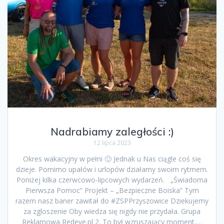
Nadrabiamy zaległości :)
12 lipca 2023
Okres wakacyjny w pełni 🙂 Jednak u Nas ciągle coś się
dzieje. Pomimo upałów i urlopów działamy swoim rytmem.
Poniżej kilka czerwcowo-lipcowych wydarzeń. „Świadoma
Pierwsza Pomoc” Projekt – „Bezpieczne Boiska” Tym
razem nasz baner zawitał do #ZSPPrzyszowice Dziekujemy
za zgloszenie Oby wiedza się nigdy nie przydała. Grupa
Reklamowa Redeye.pl 2. To był wzruszający moment,…