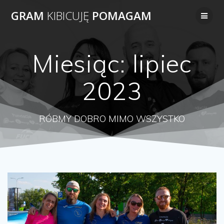
Przejdź
GRAM
KIBICUJĘ
POMAGAM
do
treści
Miesiąc:
lipiec
2023
RÓBMY DOBRO MIMO WSZYSTKO